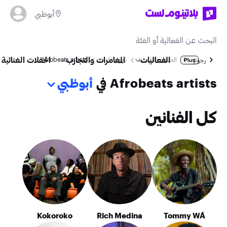
أبوظبي
الفعاليات
المغامرات والتجارب
الحفلات الغنائية
الصفحة الرئيسية
نجوم الحدث
Afrobeats artists
رجوع
Afrobeats artists في
أبوظبي
كل الفنانين
Kokoroko
Rich Medina
Tommy WÁ