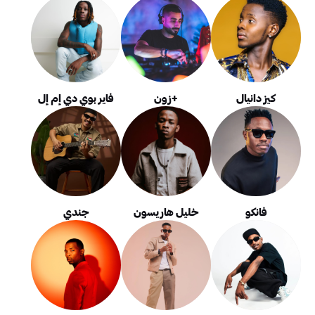
كيز دانيال
+زون
فاير بوي دي إم إل
فانكو
خليل هاريسون
جندي