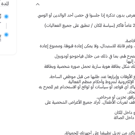
المدة
لعرض بدون تذكرة إذا جلسوا في حضن أحد الوالدين أو الوصي
ت
ح
ي
r after the doors open
خاصة.
ل، وغير قابلة للاستبدال، ولا يمكن إعادة قبولها، وممنوع إعادة
ر مصرح لهم، بما في ذلك من خلال فياجوجو أودوبيزل
ليها
ذ ذلك شكل بطاقة هوية سارية تحمل صورة شخصية وبطاقة
يع الأوقات وإبرازها عند طلبها من قبل موظفي الساحة.
ة الإلكترونية لشروط وأحكام منظم الفعالية
تهاك أي قواعد أو سياسات أو لوائح أو الاستخدام غير المصرح به
حاد.
قف لعربات الأطفال. تُترك جميع الأغراض الشخصية على
 داخل المكان
 داخل الصالة
تأكد من تنزيل تطبيقنا على أجهزتك المحمولة.