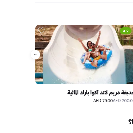
4.2
4.3
الأكثر م
يقة دريم لاند أكوا بارك المائية
برواز دبي
23.00 AED
79.00 AED
200.00 A
؟