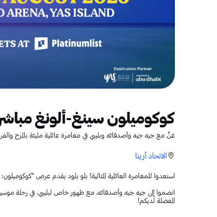
كوكوميلون سينغ-ألونغ مباشرة
غنِّ مع جيه جيه وأصدقائه وبليبي في مغامرة عائلية مليئة بالمرح والفر
الاتحاد أرينا
استعدوا للمغامرة العائلية المثالية! بلو بلود يقدم عرض "كوكوميلون: من 15 إلى 16 أغسطس 2026 في أب
انضموا إلى جيه جيه وأصدقائه، مع ظهور خاص لبليبي، في رحلة موسيقية
المفضلة لديكم!