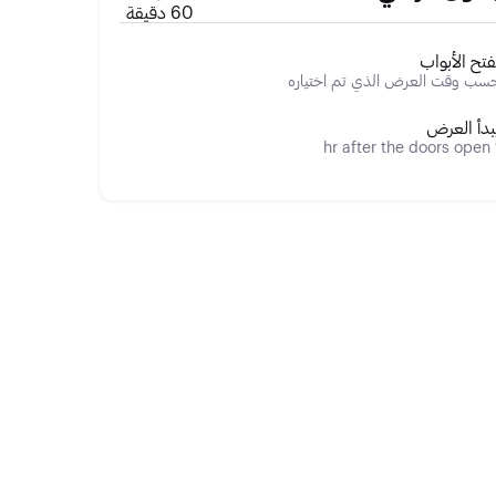
60 دقيقة
ُفتح الأبواب
سب وقت العرض الذي تم اختياره
بدأ العرض
1 h