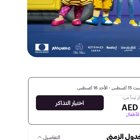
سطس - الأحد 16 أغسطس
ر تبدأ من:
اختيار التذاكر
للأطفال
جدول الزمني
التفاصيل