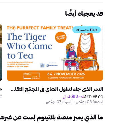
قد يعجبك أيضًا
خصم٢٠٪
النمر الذي جاء لتناول الشاي في المجمّع الثقافي أبوظبي
حد
85.00 AED
مُتعة للأطفال
ED
الجمعة 06 نوفمبر - السبت 07 نوفمبر
ما الذي يميز منصة بلاتينوم لِست عن غيرها