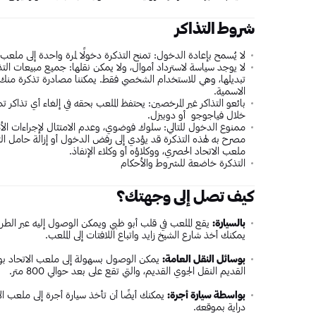
شروط التذاكر
لا يُسمح بإعادة الدخول: تمنح التذكرة دخولًا لمرة واحدة إلى ملعب
لا يوجد سياسة لاسترداد أموال، ولا يمكن نقلها: جميع مبيعات التذاكر 
تبديلها، وهي للاستخدام الشخصي فقط. يمكننا مصادرة تذكرة منك إ
الاسمية.
بائعو التذاكر غير المرخصين: يحتفظ الملعب بحقه في إلغاء أي تذاكر
خلال فياجوجو أو دوبيزل.
ممنوع الدخول للتالي: سلوك فوضوي، وعدم الامتثال لإجراءات الأما
مصرح به لهذه التذكرة قد يؤدي إلى رفض الدخول أو إزالة حامل التذكر
ملعب الاتحاد الحصري، ووكلاؤه أو وكلاء الإنفاذ.
التذكرة خاضعة للشروط والأحكام
كيف تصل إلى وجهتك؟
بالسيارة:
يقع الملعب في قلب أبو ظبي ويمكن الوصول إليه عبر الطرق
يمكنك أخذ شارع الشيخ زايد واتباع اللافتات إلى الملعب.
بوسائل النقل العامة:
يمكن الوصول بسهولة إلى ملعب الاتحاد بو
القديم النقل الجوي القديم، والتي تقع على بعد حوالي 800 متر.
بواسطة سيارة أجرة:
يمكنك أيضًا أن تأخذ سيارة أجرة إلى ملعب 
دراية بموقعه.