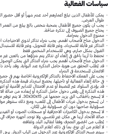
سياسات الفعالية
يمكن للأطفال الذين تبلغ أعمارهم أحد عشر شهراً أو أقل حضور ا
طوال العرض.
يجب أن يكون جميع الأطفال بصحبة شخص بالغ يبلغ من العمر 21 عاماً فأكثر (سياسة المكان / تنطبق على جميع الفعاليات)
يحتاج جميع الضيوف إلى تذكرة صالحة.
ممنوع الدخول بصرامة.
الدخول متاح لأصحاب الهمم. يجب شراء تذاكر لذوي الاحتياجات ال
التذاكر غير قابلة للاسترداد، وغير قابلة للتحويل، وغير قابلة للاستبدا
القبول بشكل صارم، وهي للاستخدام الشخصي فقط
تحتفظ ذا أرينا بالحق في إلغاء أي تذاكر يتم شراؤها من بائعين غي
الدخول متاح لأصحاب الهمم يجب شراء التذاكر التي يمكن الوصول إ
قد يُطلب التحقق من هوية حامل التذكرة عند البوابة. وقد يأخ
الائتمان المستخدمة في الشراء
يجب على العملاء الاحتفاظ بالتذاكر الإلكترونية الخاصة بهم في جم
في حالة إلغاء الفعالية أو تأجيلها، يخضع استرداد قيمة هذه التذكر
قد يؤدي السلوك غير المنضبط أو عدم الامتثال للتدابير الأمنية أو ان
لهذه التذكرة إلى رفض دخول حامل التذكرة أو إبعاده من صالة الات
لا يُسمح بالحقائب التي يزيد حجمها عن 30x30x15. لا يتم توفير مرافق تخزين أو مرحاض.
لن يُسمح بدخول عربات الأطفال إلى الملعب؛ ومع ذلك ستتوفر موا
مسؤولية صاحبها دون أي مسؤولية على المكان.
لا يُسمح بدخول الكاميرات الاحترافية أو مسجلات الصوت أو الفيديو
صالة الاتحاد أرينا هي مكان غير تلامسي، ولا توجد أجهزة صراف آلي
يُطلب من الحضور التصرف وفقاً لتقاليد البلد وثقافته
لا أعلام من أي نوع، بما في ذلك أعلام الدولة
سيتم مسح التذاكر الإلكترونية عند الدخول من الباب الدوار. يرجى ال