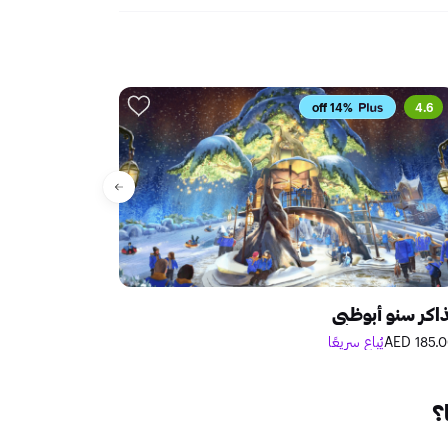
ات رفيعة المستوى في غلاستونبري، ووماد أستراليا ونيوزيلندا،
وماد أستراليا ونيوزيلندا، ومهرجان وايلدرنيس، ومهرجان 6Music، ومهرجان جرين مان، وروك إن سين، وغيرها الكثير، بالإضافة
إلى دعم فرقة كولدبلاي في استاد ويمبلي، والظهور في برنامج "لاحقًا... مع جولز هولاند" مرتين وجلسة مباشرة على قناة KEXP.
4.6
14% off
الأكثر مبيعًا
اكر سنو أبوظبي
عالم وارنر براذ
185.00 A
يُباع سريعًا
حتى 10%
310.50 AED
؟