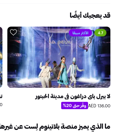
حلبات الرقص. وقد قدموا حفلات في جميع أنحاء العالم، بما في ذلك حفل
وو
قد يعجبك أيضًا
سيصدر ألبومهم السادس في وقت لاحق من عام 2026 على Merge Records.
4.7
الأكثر مبيعًا
لا بيرل باي دراغون في مدينة الحبتور
تذ
ED
وفّر حتى 20%
136.00 AED
ما الذي يميز منصة بلاتينوم لِست عن غيرها