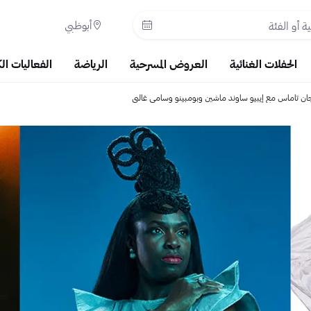
أبوظبي
الحفلات الغنائية
العروض المسرحية
الرياضة
الفعاليات ال
ن تاماس مع إيبيو ساوند ماشين وبومبينو وسامي غالبي