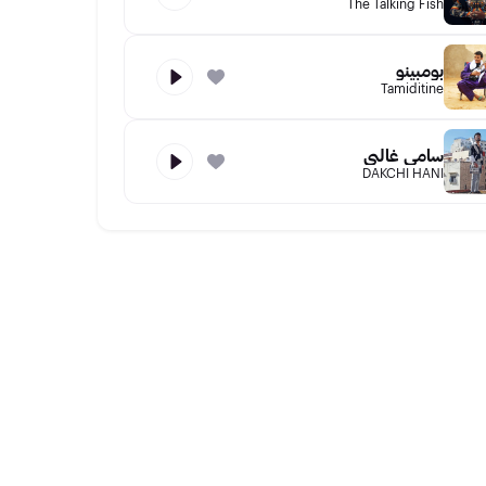
The Talking Fish
بومبينو
Tamiditine
سامي غالبي
DAKCHI HANI