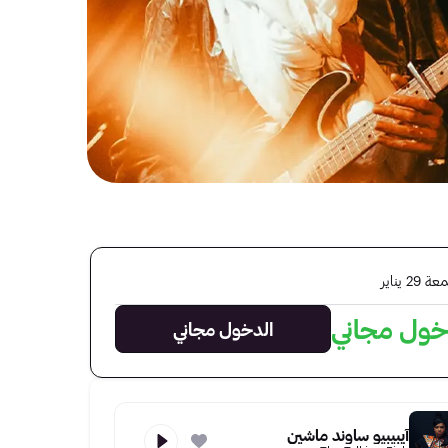
ة 29 يناير
خول مجاني
الدخول مجاني
آيبيبيو ساوند ماشين