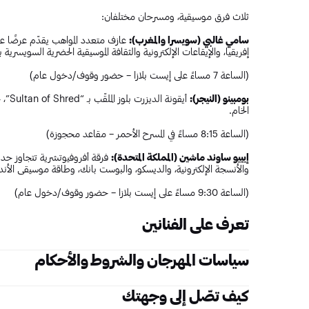
ثلاث فرق موسيقية، ومسرحان مختلفان:
سامي غالبي ‏(سويسرا والمغرب):
عازف متعدد المواهب يقدّم عرضًا ع
إفريقيا، والإيقاعات الإلكترونية والثقافة الموسيقية الحضرية السويسرية ب
(الساعة 7 مساءً على إيست بلازا – حضور وقوف/دخول عام)
بومبينو ‏(النيجر):
أيقون
الخام.
(الساعة 8:15 مساءً في المسرح الأحمر – مقاعد محجوزة)
إيبيو ساوند ماشين ‏(المملكة المتحدة):
فرقة أفروفيوتشرية تتجاوز حدود
والأنسجة الإلكترونية، والديسكو، والبوست بانك، وطاقة موسيقى الأندية
(الساعة 9:30 مساءً على إيست بلازا – حضور وقوف/دخول عام)
تعرف على الفنانين
سامي غالبي
سياسات المهرجان والشروط والأحكام
عازف ومنتج سويسري ومغربي متعدد الآلات الموسيقية ينحدر من المشاه
المتوازية ليخلق صوته الخاص. فهو يتبنى موسيقى الراي والشعبي الشما
يلتزم مركز الفنون في جامعة نيويورك أبوظبي بتوفير بيئة آمنة وصحية
كيف تصّل إلى وجهتك
الإلكترونية التي شكلت نشأته. وتتمثل تأثيراته في موسيقى الهيب هو
يتم الدخول إلى حرم جامعة نيويورك أبوظبي من خلال موقف السيارات
الرقص الأفرو-كاريبية. يقدم سامي على المسرح أداءً "عالي الطاقة"، مستخدم