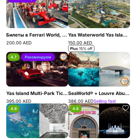
Билеты в Ferrari World, Абу-Даби
Yas Waterworld Yas Island, Abu Dhabi
200.00 AED
150.00 AED
15% off
4.7
Рекомендуем
Yas Island Multi-Park Tickets – Ferrari World Abu Dhabi, Yas Waterworld, Warner Bros. World™, Sea World
SeaWorld® + Louvre Abu Dhabi - Combo
395.00 AED
386.00 AED
Selling fast
4.8
4.6