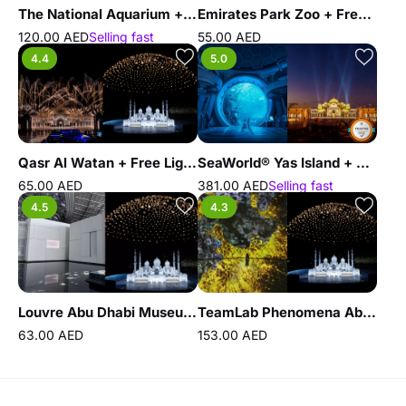
The National Aquarium + Louvre Abu Dhabi - Combo
Emirates Park Zoo + Free Light and Peace museum
120.00 AED
Selling fast
55.00 AED
4.4
5.0
Qasr Al Watan + Free Light and Peace museum
SeaWorld® Yas Island + Qasr Al Watan - Combo
65.00 AED
381.00 AED
Selling fast
4.5
4.3
Louvre Abu Dhabi Museum + Free Light and Peace museum
TeamLab Phenomena Abu Dhabi + Free Light and Peace museum
63.00 AED
153.00 AED