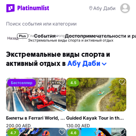
Абу Даби
События
Достопримечательности и р
Главная
Достопримечательности
Назад
Экстремальные виды спорта и активный отдых
Экстремальные виды спорта и
активный отдых в
Абу Даби
Бестселлер
4.5
Билеты в Ferrari World, Абу-Даби
Guided Kayak Tour in the Reem Central Park Mangroves
200.00 AED
130.00 AED
4.7
4.6