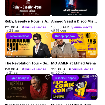
Ruby, Esseily и Pousi в Абу-Даби
Ahmed Saad и Disco Misr – живое выступление в Space42 Arena в Абу-Даби
125.00 AED
Лучшие места
150.00 AED
Лучшие места
пт 28 авг
сб 19 сен
Высокий спрос
Лидер продаж
The Revolution Tour - Sonu Nigam in Abu Dhabi
MO AMER at Etihad Arena
150.00 AED
Лучшие места
325.00 AED
Лучшие места
пт 21 авг
пт 06 нбр
Лидер продаж
Высокий спрос