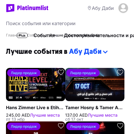
Абу Даби
События
Достопримечательности и р
Главная
События
Лучшие события в Абу Даби
Лучшие события в
Абу Даби
Лидер продаж
Лидер продаж
Hans Zimmer Live в Etihad Arena в Абу-Даби
Tamer Hosny & Tamer Ashour в Абу-Даби
245.00 AED
Лучшие места
137.00 AED
Лучшие места
пт 13 нбр
сб 17 окт
Лидер продаж
Лидер продаж