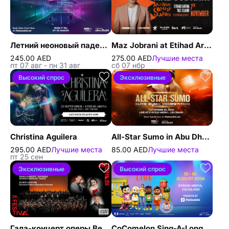
Летний неоновый падел Summer Glow
Maz Jobrani at Etihad Arena
245.00 AED
275.00 AED
Лучшие места
пт 07 авг - пн 31 авг
сб 07 нбр
Высокий спрос
Эксклюзивные
Christina Aguilera
All-Star Sumo in Abu Dhabi
295.00 AED
Лучшие места
85.00 AED
Лучшие места
пт 25 сен
Эксклюзивные
Высокий спрос
Гала-концерт оперы Верди на фестивале Абу-Даби 2026
CoComelon Sing-A-Long Live in Abu Dhabi