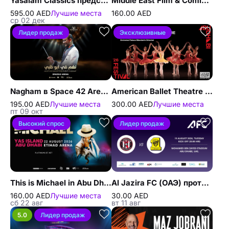
Yasalam Classics представляет концерт Andrea Bocelli в Абу-Даби
Middle East Film & Comic Con 2026 (MEFCC) in Abu Dhabi
595.00 AED
Лучшие места
160.00 AED
ср 02 дек
Лидер продаж
Эксклюзивные
Nagham в Space 42 Arena в Абу-Даби
American Ballet Theatre на фестивале Абу-Даби 2026 в Абу-Даби
195.00 AED
Лучшие места
300.00 AED
Лучшие места
пт 09 окт
Высокий спрос
Лидер продаж
This is Michael in Abu Dhabi
Al Jazira FC (ОАЭ) против Al Ittihad FC (Саудовская Аравия) - Лига чемпионов АФК Элит - Предварительный этап
160.00 AED
Лучшие места
30.00 AED
сб 22 авг
вт 11 авг
5.0
Лидер продаж