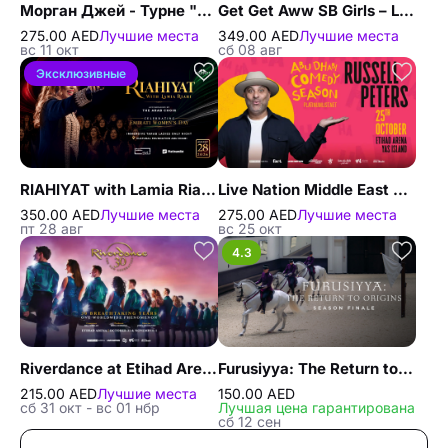
Морган Джей - Турне "Гуфи-парень
Get Get Aww SB Girls – Live in Abu Dhabi
275.00 AED
Лучшие места
349.00 AED
Лучшие места
вс 11 окт
сб 08 авг
Эксклюзивные
RIAHIYAT with Lamia Riahi – An Immersive Ladies’ Tarab Night in Abu Dhabi
Live Nation Middle East Presents Russell Peters at Etihad Arena in Abu Dhabi
350.00 AED
Лучшие места
275.00 AED
Лучшие места
пт 28 авг
вс 25 окт
4.3
Riverdance at Etihad Arena in Abu Dhabi
Furusiyya: The Return to Origins
215.00 AED
Лучшие места
150.00 AED
сб 31 окт - вс 01 нбр
Лучшая цена гарантирована
сб 12 сен