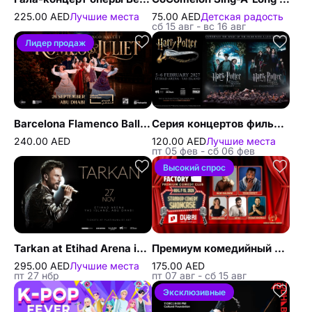
225.00 AED
Лучшие места
75.00 AED
Детская радость
сб 15 авг - вс 16 авг
Лидер продаж
Barcelona Flamenco Ballet - Romeo and Juliet в Cultural Foundation Абу-Даби
Серия концертов фильмов Гарри Поттер™ в Абу-Даби
240.00 AED
120.00 AED
Лучшие места
пт 05 фев - сб 06 фев
Высокий спрос
Tarkan at Etihad Arena in Abu Dhabi
Премиум комедийный клуб The Laughter Factory «Тур август 2026»
295.00 AED
Лучшие места
175.00 AED
пт 27 нбр
пт 07 авг - сб 15 авг
Эксклюзивные