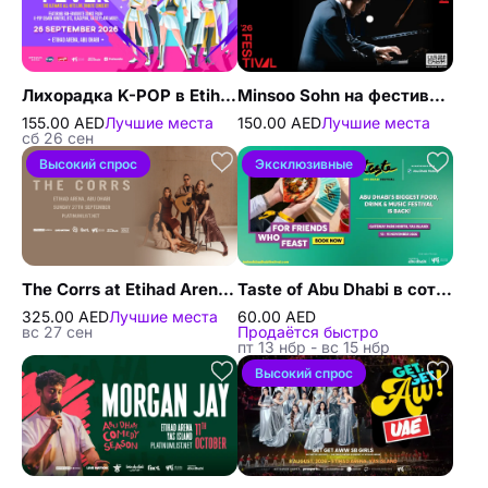
Лихорадка K-POP в Etihad Arena в Абу-Даби
Minsoo Sohn на фестивале Абу-Даби 2026
155.00 AED
Лучшие места
150.00 AED
Лучшие места
сб 26 сен
Высокий спрос
Эксклюзивные
The Corrs at Etihad Arena in Abu Dhabi
Taste of Abu Dhabi в сотрудничестве с BMW Abu Dhabi Motors
325.00 AED
Лучшие места
60.00 AED
вс 27 сен
Продаётся быстро
пт 13 нбр - вс 15 нбр
Высокий спрос