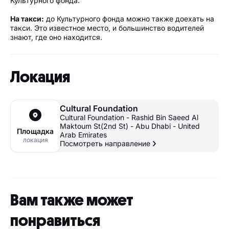
Культурного фонда.
бесплатных парковочных мест.
Фото-, аудио- и видеосъемка, в том числе с помощью
На такси:
до Культурного фонда можно также доехать на
камер мобильных телефонов, строго запрещена в
такси. Это известное место, и большинство водителей
театре Культурного фонда, если не указано иное.
знают, где оно находится.
В театр запрещено проносить еду и напитки.
Локация
Cultural Foundation
Cultural Foundation - Rashid Bin Saeed Al
Maktoum St(2nd St) - Abu Dhabi - United
Площадка
Arab Emirates
локация
Посмотреть направление