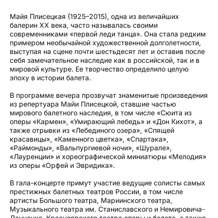
Майя Плисецкая (1925–2015), одна из величайших
балерин XX века, часто называлась своими
современниками «первой леди танца». Она стала редким
примером необычайной художественной долголетности,
выступая на сцене почти шестьдесят лет и оставив после
себя замечательное наследие как в российской, так и в
мировой культуре. Ее творчество определило целую
эпоху в истории балета.
В программе вечера прозвучат знаменитые произведения
из репертуара Майи Плисецкой, ставшие частью
мирового балетного наследия, в том числе «Сюита из
оперы «Кармен», «Умирающий лебедь» и «Дон Кихот», а
также отрывки из «Лебединого озера», «Спящей
красавицы», «Каменного цветка», «Спартака»,
«Раймонды», «Вальпургиевой ночи», «Шурале»,
«Лауренции» и хореографической миниатюры «Мелодия»
из оперы «Орфей и Эвридика».
В гала-концерте примут участие ведущие солисты самых
престижных балетных театров России, в том числе
артисты Большого театра, Мариинского театра,
Музыкального театра им. Станиславского и Немировича-
Данченко, Красноярского театра оперы и балета, а также