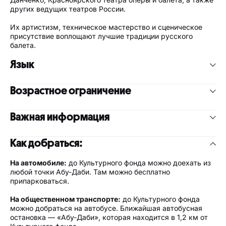
других ведущих театров России.
Их артистизм, техническое мастерство и сценическое
присутствие воплощают лучшие традиции русского
балета.
Язык
Английский и русский языки.
Возрастное ограничение
Возрастное ограничение:
6
Важная информация
Дети младше 6 лет не допускаются
Пожалуйста, не забудьте загрузить приложение
Как добраться:
Platinumlist, чтобы получить доступ к билету, прежде
чем отправляться в театр.
На автомобиле:
до Культурного фонда можно доехать из
Двери открываются за 30 минут до начала
любой точки Абу-Даби. Там можно бесплатно
представления.
припарковаться.
Зрители, опоздавшие на представление, будут
допущены в зал только во время соответствующего
На общественном транспорте:
до Культурного фонда
антракта. Опоздавшие могут быть размещены на
можно добраться на автобусе. Ближайшая автобусная
других местах, чтобы не мешать просмотру спектакля.
остановка — «Абу-Даби», которая находится в 1,2 км от
У Культурного фонда имеется ограниченное количество