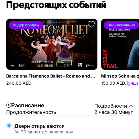
Предстоящих событий
Лидер продаж
Эксклюзивные
Barcelona Flamenco Ballet - Romeo and Juliet в Cultural Foundation Абу-Даби
240.00 AED
150.00 AED
Лучши
Расписание
Подробности
Продолжительность
2 часа 30 минут
Двери открываются
За 30 минут до начала шоу