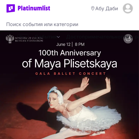
Абу Даби
События
Достопримечательности и р