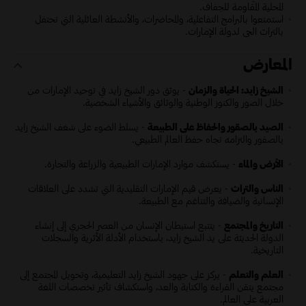
المحلية المقاومة للجفاف.
استمتعوا بالبرامج التفاعلية، والمحاضرات، والأنشطة العائلية التي تحتفل
بالتراث الحي لدولة الإمارات.
المعارض
الشيخ زايد: الحياة والزمان
- يوثق دور الشيخ زايد في توحيد الإمارات من
خلال الصور والكنوز الوطنية والوثائق والأشياء الشخصية.
الصيد بالصقور والحفاظ على الطبيعة
- يسلط الضوء على شغف الشيخ زايد
بالصقور والتزامه تجاه حفظ العالم الطبيعي.
الأرض والماء
- يستكشف موارد الإمارات الطبيعية والزراعة والتجارة.
الناس والتراث
- يعرض قيم الإمارات التقليدية التي تشدد على العلاقات
الإنسانية والضيافة والتناغم مع الطبيعة.
التاريخ والمجتمع
- يتتبع استيطان الإنسان من العصر الحجري إلى إنشاء
الدولة الحديثة على يد الشيخ زايد، باستخدام الأدلة الأثرية والسجلات
التاريخية.
العلم والتعلم
- يركز على جهود الشيخ زايد التعليمية، وتحويل المجتمع إلى
مجتمع يتقن القراءة والكتابة والعد، واستكشاف تأثير تخصصات اللغة
العربية على العالم.