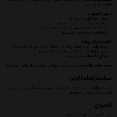
الثقافية في الإمارات.
تسهيل الوصول:
جولات بلغة الإشارة الإماراتية
صباح هادئ وساعات صديقة للحواس
غرفة هادئة، أطقم حسية، مسارات ومقاعد ميسّرة
أدلة القصة البصرية وخرائط حسية
المأكولات والمشروبات:
مطعم
إرث
(تجربة طعام راقية، من 10:00 صباحًا حتى 10:00 مساءً)
مقهى الغاف
(من 9:00 صباحًا حتى 8:00 مساءً)
مقاهي الحديقة
داخل حديقة المسار
خدمة تخزين الأمتعة:
متوفرة لتخزين الحقائب والأمتعة والأغراض الشخصية.
سياسة إلغاء الحجز:
لا يُسمح بإلغاء أو تغيير موعد حجز هذه التجربة: بمجرد تأكيد الحجز، لا يُمكن
إلغاء التذاكر أو تعديل موعدها.
العنوان
جزيرة السعديات، المنطقة الثقافية