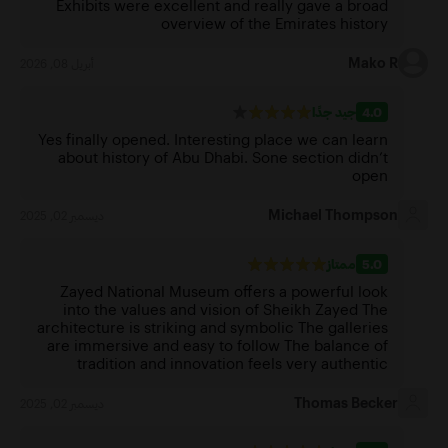
Exhibits were excellent and really gave a broad
overview of the Emirates history
Mako R
أبريل 08, 2026
4.0
جيد جدًا
Yes finally opened. Interesting place we can learn
about history of Abu Dhabi. Sone section didn’t
open
Michael Thompson
ديسمبر 02, 2025
5.0
ممتاز
Zayed National Museum offers a powerful look
into the values and vision of Sheikh Zayed The
architecture is striking and symbolic The galleries
are immersive and easy to follow The balance of
tradition and innovation feels very authentic
Thomas Becker
ديسمبر 02, 2025