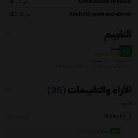
Child (below 18 years)
من 0 AED
Adult (18 years and above)
من 70 AED
التقييم
ممتاز
4.7
35 تقييمات
35 تقييمات
هدفنا هو المصداقية، تقييمات عملائنا حقيقية 100%
الآراء والتقييمات
(35)
الأنفع
Shirley R
أبريل 09, 2026
5.0
ممتاز