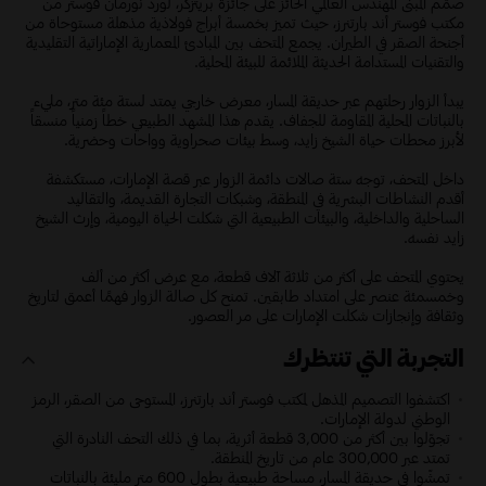
صمّم المبنى المهندس العالمي الحائز على جائزة بريتزكر، لورد نورمان فوستر من
مكتب فوستر أند بارتنرز، حيث تميز بخمسة أبراج فولاذية مذهلة مستوحاة من
أجنحة الصقر في الطيران. يجمع المتحف بين المبادئ المعمارية الإماراتية التقليدية
والتقنيات المستدامة الحديثة الملائمة للبيئة المحلية.
يبدأ الزوار رحلتهم عبر حديقة المسار، معرض خارجي يمتد لستة مئة متر، مليء
بالنباتات المحلية المقاومة للجفاف. يقدم هذا المشهد الطبيعي خطاً زمنياً منسقاً
لأبرز محطات حياة الشيخ زايد، وسط بيئات صحراوية وواحات وحضرية.
داخل المتحف، توجه ستة صالات دائمة الزوار عبر قصة الإمارات، مستكشفة
أقدم النشاطات البشرية في المنطقة، وشبكات التجارة القديمة، والتقاليد
الساحلية والداخلية، والبيئات الطبيعية التي شكلت الحياة اليومية، وإرث الشيخ
زايد نفسه.
يحتوي المتحف على أكثر من ثلاثة آلاف قطعة، مع عرض أكثر من ألف
وخمسمئة عنصر على امتداد طابقين. تمنح كل صالة الزوار فهمًا أعمق لتاريخ
وثقافة وإنجازات شكلت الإمارات على مر العصور.
التجربة التي تنتظرك
اكتشفوا التصميم المذهل لمكتب فوستر أند بارتنرز، المستوحى من الصقر، الرمز
الوطني لدولة الإمارات.
تجوّلوا بين أكثر من 3,000 قطعة أثرية، بما في ذلك التحف النادرة التي
تمتد عبر 300,000 عام من تاريخ المنطقة.
تمشّوا في حديقة المسار، مساحة طبيعية بطول 600 متر مليئة بالنباتات