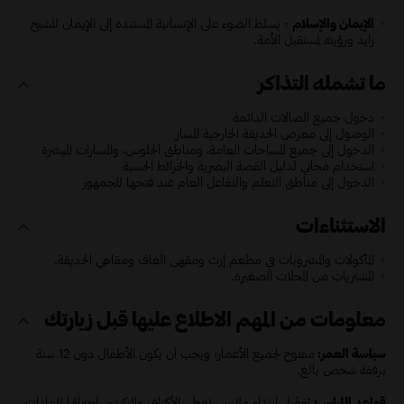
الإيمان والإسلام
- يسلط الضوء على الإنسانية المستندة إلى الإيمان للشيخ
زايد ورؤيته لمستقبل الأمة.
ما تشمله التذاكر
دخول جميع الصالات الدائمة
الوصول إلى معرض الحديقة الخارجية المسار
الدخول إلى جميع المساحات العامة، ومناطق الجلوس، والمسارات الميسّرة
استخدام مجاني لدليل القصة البصرية والخرائط الحسية
الدخول إلى مناطق التعلم والتفاعل العام عند فتحها للجمهور
الاستثناءات
المأكولات والمشروبات في مطعم إرث ومقهى الغاف ومقاهي الحديقة.
المشتريات من المحلات الصغيرة.
معلومات من المهم الاطلاع عليها قبل زيارتك
سياسة العمر:
مفتوح لجميع الأعمار؛ ويجب أن يكون الأطفال دون 12 سنة
برفقة شخص بالغ.
قواعد اللباس:
يُفضّل ارتداء ملابس تغطي الأكتاف والركبتين احترامًا للعادات