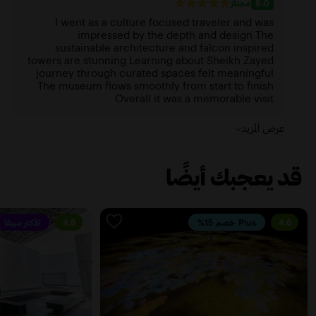
5.0
ممتاز
I went as a culture focused traveler and was
impressed by the depth and design The
sustainable architecture and falcon inspired
towers are stunning Learning about Sheikh Zayed
journey through curated spaces felt meaningful
The museum flows smoothly from start to finish
Overall it was a memorable visit
عرض المزيد
قد يعجبك أيضًا
4.6
خصم 15%
4.6
الأكثر مبيعًا