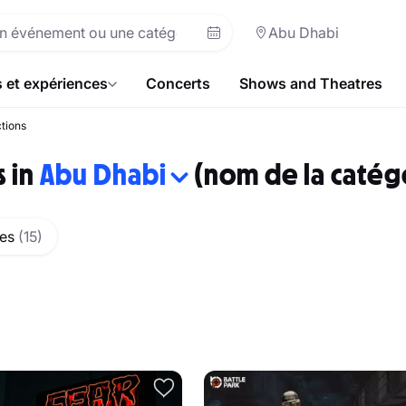
Abu Dhabi
s et expériences
Concerts
Shows and Theatres
ctions
s in
Abu Dhabi
(nom de la catégor
res
(15)