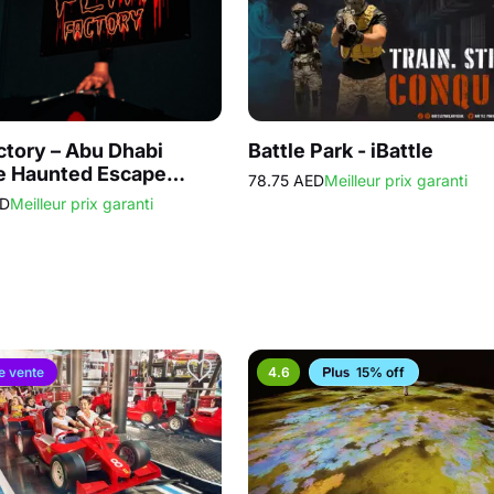
ctory – Abu Dhabi
Battle Park - iBattle
e Haunted Escape
78.75 AED
Meilleur prix garanti
ED
Meilleur prix garanti
e vente
4.6
15% off