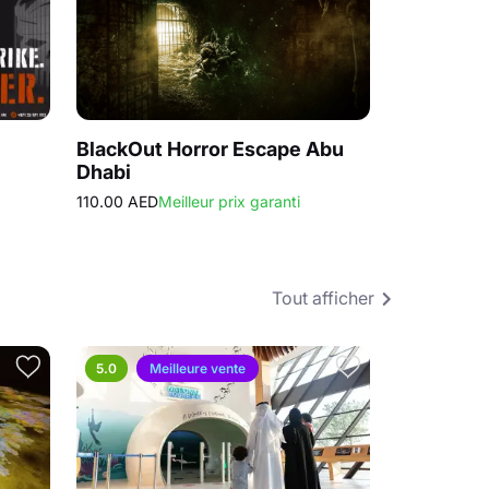
BlackOut Horror Escape Abu
Titter Tot
Dhabi
Belong
110.00 AED
Meilleur prix garanti
115.00 AED
Tout afficher
5.0
Meilleure vente
4.6
Mei