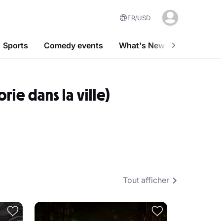
FR
USD
Sports
Comedy events
What's New In Abu Dhabi
ie dans la ville)
Tout afficher