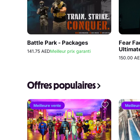
Battle Park - Packages
Fear Fa
Ultimat
141.75 AED
Meilleur prix garanti
Room
150.00 A
Offres populaires
Meilleure vente
Meilleur