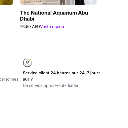
u
The National Aquarium Abu
Musée du
Dhabi
(entrée gr
moins de 
76.50 AED
Vente rapide
49.00 AED
Service client 24 heures sur 24, 7 jours
e personnes
sur 7
Un service après-vente fiable