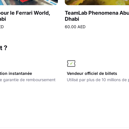
pour le Ferrari World,
TeamLab Phenomena Ab
abi
Dhabi
ED
60.00 AED
t ?
tion instantanée
Vendeur officiel de billets
e garantie de remboursement
Utilisé par plus de 10 millions d