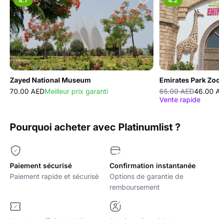
4.7
4.2
Zayed National Museum
Emirates Park Zo
70.00 AED
Meilleur prix garanti
65.00 AED
46.00 
Vente rapide
Pourquoi acheter avec Platinumlist ?
Paiement sécurisé
Confirmation instantanée
Paiement rapide et sécurisé
Options de garantie de
remboursement