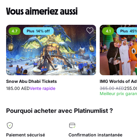
Vous aimeriez aussi
4.7
14% off
4.1
45%
Snow Abu Dhabi Tickets
IMG Worlds of Ad
185.00 AED
Vente rapide
365.00 AED
255.0
Meilleur prix garan
Pourquoi acheter avec Platinumlist ?
Paiement sécurisé
Confirmation instantanée