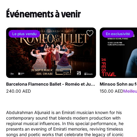
Événements à venir
Le plus vendu
En exclusivité
Barcelona Flamenco Ballet - Roméo et Juliette au Cultural Foundation Abu Dhabi
Minsoo Sohn au f
240.00 AED
150.00 AED
Meille
Abdulrahman Aljunaid is an Emirati musician known for his
contemporary sound that blends modern production with
regional musical influences. In this special performance, he
presents an evening of Emirati memories, reviving timeless
songs and poetic works that celebrate the legacy of iconic