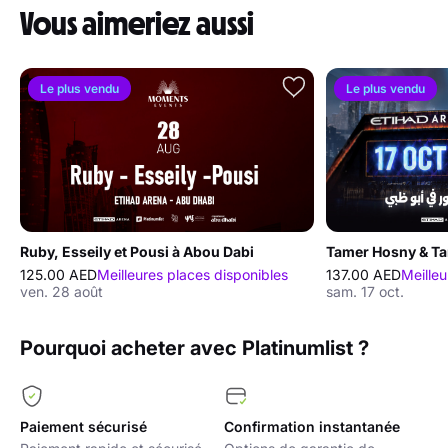
Vous aimeriez aussi
Le plus vendu
Le plus vendu
Ruby, Esseily et Pousi à Abou Dabi
Tamer Hosny & Ta
125.00 AED
Meilleures places disponibles
137.00 AED
Meilleu
ven. 28 août
sam. 17 oct.
Pourquoi acheter avec Platinumlist ?
Paiement sécurisé
Confirmation instantanée