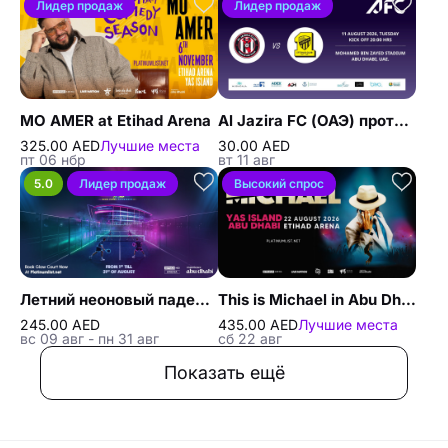
Лидер продаж
Лидер продаж
MO AMER at Etihad Arena
Al Jazira FC (ОАЭ) против Al Ittihad FC (Саудовская Аравия) - Лига чемпионов АФК Элит - Предварительный этап
325.00 AED
Лучшие места
30.00 AED
пт 06 нбр
вт 11 авг
5.0
Лидер продаж
Высокий спрос
Летний неоновый падел Summer Glow
This is Michael in Abu Dhabi
245.00 AED
435.00 AED
Лучшие места
вс 09 авг - пн 31 авг
сб 22 авг
Показать ещё