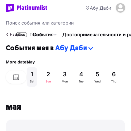
Абу Даби
События
Достопримечательности и р
Назад
Главная
События мая в
Абу Даби
More dates
May
1
2
3
4
5
6
Sat
Sun
Mon
Tue
Wed
Thu
Fr
мая