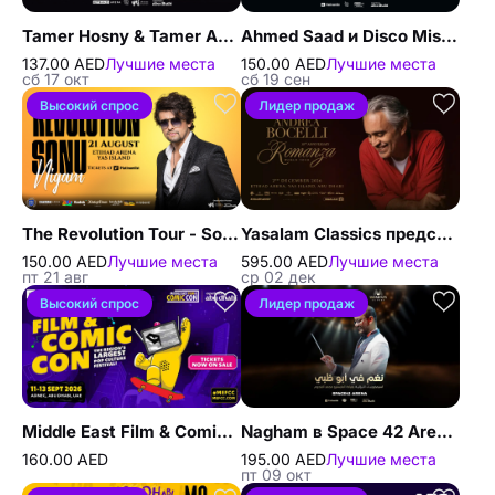
Tamer Hosny & Tamer Ashour в Абу-Даби
Ahmed Saad и Disco Misr – живое выступление в Space42 Arena в Абу-Даби
137.00 AED
Лучшие места
150.00 AED
Лучшие места
сб 17 окт
сб 19 сен
Высокий спрос
Лидер продаж
The Revolution Tour - Sonu Nigam in Abu Dhabi
Yasalam Classics представляет концерт Andrea Bocelli в Абу-Даби
150.00 AED
Лучшие места
595.00 AED
Лучшие места
пт 21 авг
ср 02 дек
Высокий спрос
Лидер продаж
Middle East Film & Comic Con 2026 (MEFCC) in Abu Dhabi
Nagham в Space 42 Arena в Абу-Даби
160.00 AED
195.00 AED
Лучшие места
пт 09 окт