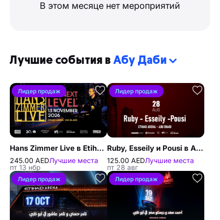
В этом месяце нет мероприятий
Лучшие события в
Абу Даби
Лидер продаж
Лидер продаж
Hans Zimmer Live в Etihad Arena в Абу-Даби
Ruby, Esseily и Pousi в Абу-Даби
245.00 AED
Лучшие места
125.00 AED
Лучшие места
пт 13 нбр
пт 28 авг
Лидер продаж
Лидер продаж